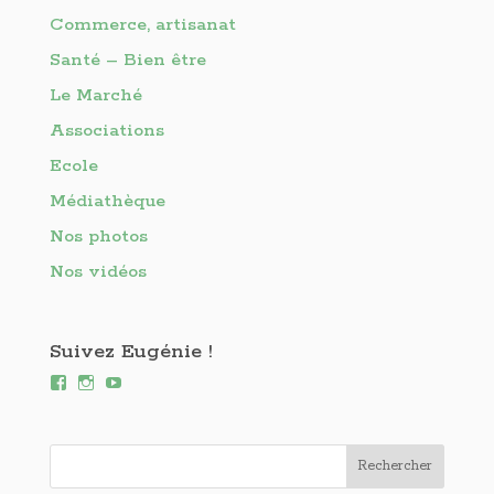
Commerce, artisanat
Santé – Bien être
Le Marché
Associations
Ecole
Médiathèque
Nos photos
Nos vidéos
Suivez Eugénie !
Voir
Voir
Voir
le
le
le
profil
profil
profil
de
de
de
Eugénie-
eugenielesbains
UCKbD8Inl1m35LwRBR8ELLbw
les-
sur
sur
Bains-
Instagram
YouTube