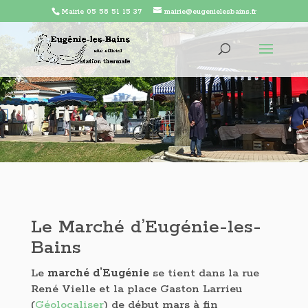
Mairie 05 58 51 15 37
mairie@eugenielesbains.fr
Le Marché d’Eugénie-les-
Bains
Le
marché d’Eugénie
se tient dans la rue
René Vielle et la place Gaston Larrieu
(
Géolocaliser
) de début mars à fin