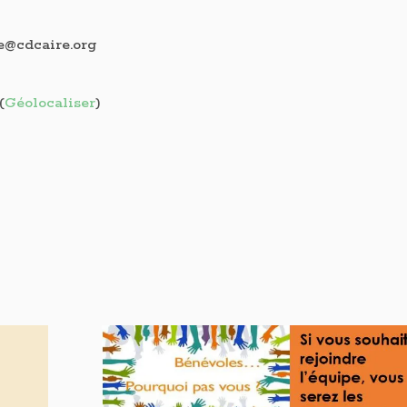
e@cdcaire.org
(
Géolocaliser
)